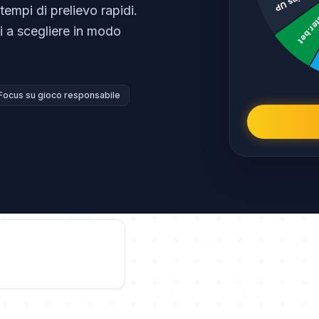
empi di prelievo rapidi.
ti a scegliere in modo
Focus su gioco responsabile