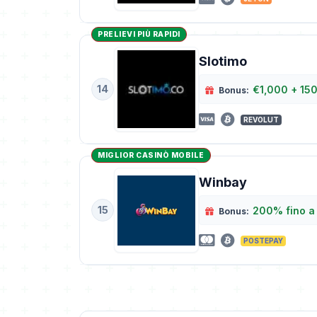
PRELIEVI PIÙ RAPIDI
PERCHÉ CI PIACE
RTP: 96%
Slotimo
Min Deposit: €5
Payout speed: 1-3 hours
14
€1,000 + 15
Bonus:
Casino Games: 5500+
REVOLUT
MIGLIOR CASINÒ MOBILE
PERCHÉ CI PIACE
RTP: 97%
Winbay
Min Deposit: €10
Payout speed: Under 1 hour
15
200% fino a
Bonus:
Casino Games: 4500+
POSTEPAY
PERCHÉ CI PIACE
RTP: 96%
Min Deposit: €5