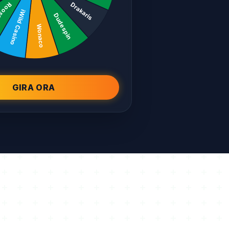
GIRA ORA