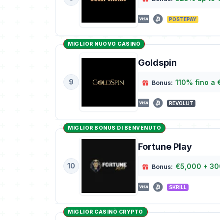
Casino Games: 8000+
POSTEPAY
MIGLIOR NUOVO CASINÒ
PERCHÉ CI PIACE
RTP: 96%
Goldspin
Min Deposit: €10
Payout speed: 1-24 hours
9
110% fino a 
Bonus:
Casino Games: 6000+
REVOLUT
MIGLIOR BONUS DI BENVENUTO
PERCHÉ CI PIACE
RTP: 96%
Fortune Play
Min Deposit: €10
Payout speed: Instant
10
€5,000 + 30
Bonus:
Casino Games: 5500+
SKRILL
MIGLIOR CASINÒ CRYPTO
PERCHÉ CI PIACE