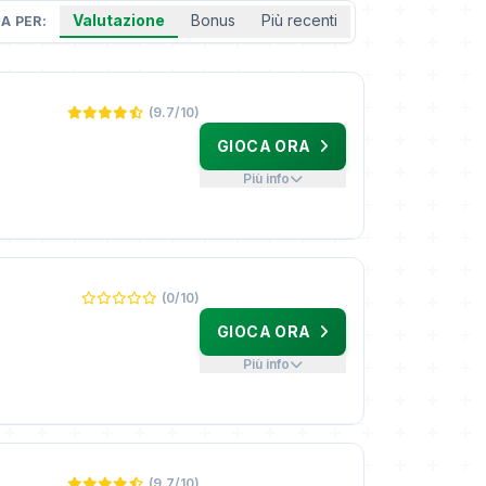
Valutazione
Bonus
Più recenti
A PER:
(9.7/10)
GIOCA ORA
Più info
ns
(0/10)
GIOCA ORA
Più info
(9.7/10)