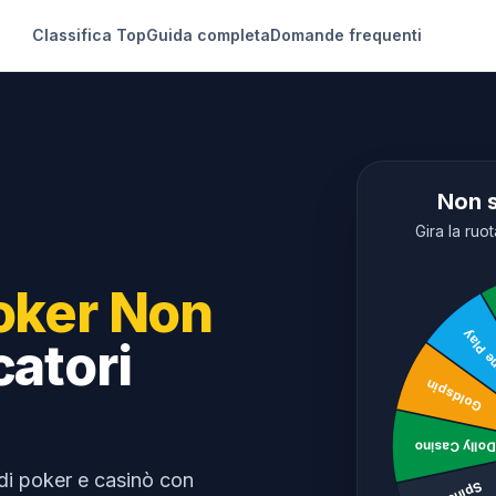
Classifica Top
Guida completa
Domande frequenti
Non s
Gira la ruo
Poker Non
catori
di poker e casinò con