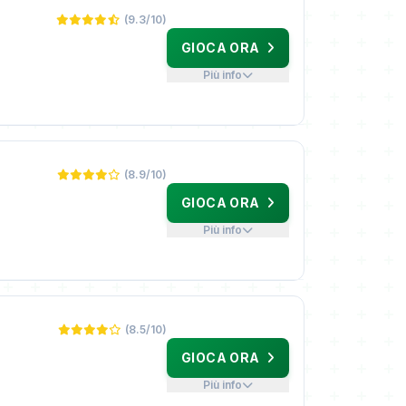
(9.3/10)
GIOCA ORA
Più info
ods
(8.9/10)
GIOCA ORA
Più info
(8.5/10)
GIOCA ORA
Più info