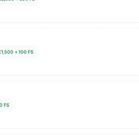
DA SAPERE
No free spins in welcome bonus
€1,500 + 100 FS
DA SAPERE
Fewer ongoing promotions
0 FS
DA SAPERE