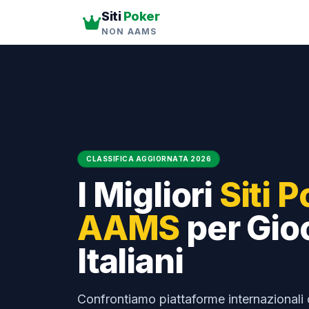
Siti
Poker
NON AAMS
CLASSIFICA AGGIORNATA 2026
I Migliori
Siti 
AAMS
per Gio
Italiani
Confrontiamo piattaforme internazionali 