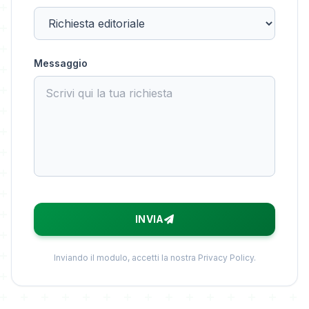
Messaggio
INVIA
Inviando il modulo, accetti la nostra
Privacy Policy
.