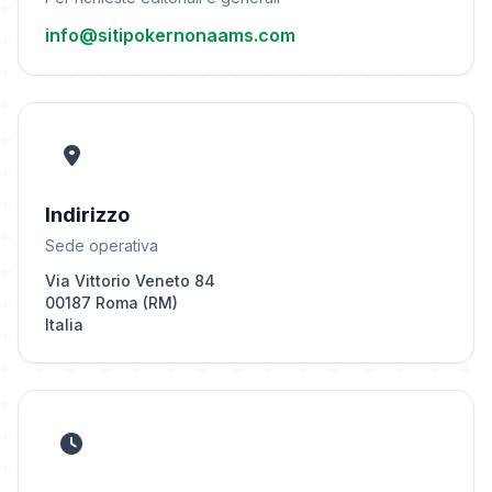
info@sitipokernonaams.com
Indirizzo
Sede operativa
Via Vittorio Veneto 84
00187 Roma (RM)
Italia